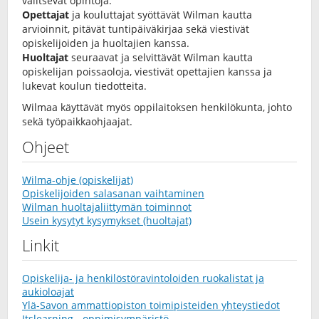
valitsevat opintoja.
Opettajat
ja kouluttajat syöttävät Wilman kautta
arvioinnit, pitävät tuntipäiväkirjaa sekä viestivät
opiskelijoiden ja huoltajien kanssa.
Huoltajat
seuraavat ja selvittävät Wilman kautta
opiskelijan poissaoloja, viestivät opettajien kanssa ja
lukevat koulun tiedotteita.
Wilmaa käyttävät myös oppilaitoksen henkilökunta, johto
sekä työpaikkaohjaajat.
Ohjeet
Wilma-ohje (opiskelijat)
Opiskelijoiden salasanan vaihtaminen
Wilman huoltajaliittymän toiminnot
Usein kysytyt kysymykset (huoltajat)
Linkit
Opiskelija- ja henkilöstöravintoloiden ruokalistat ja
aukioloajat
Ylä-Savon ammattiopiston toimipisteiden yhteystiedot
Itslearning - oppimisympäristö