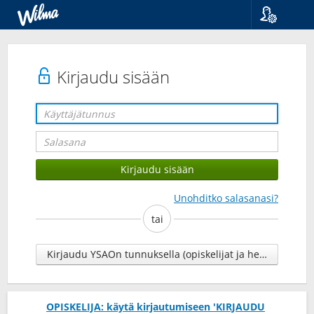
Kieli
Suomi
Svenska
Kirjaudu sisään
English
Unohditko salasanasi?
tai
Kirjaudu YSAOn tunnuksella (opiskelijat ja henkilökunta)
OPISKELIJA: käytä kirjautumiseen 'KIRJAUDU