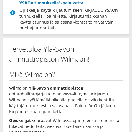
YSAOn tunnuksella' -painiketta.
Opiskelija, käytä kirjautumiseen 'KIRJAUDU YSAOn
tunnuksella' -painiketta. Kirjautumisikkunan
käyttäjätunnus ja salasana -kentät toimivat vain
huoltajatunnuksilla.
Tervetuloa Ylä-Savon
ammattiopiston Wilmaan!
Mikä Wilma on?
Wilma on
Ylä-Savon ammattiopiston
opintohallintojärjestelmän www-liittymä. Kirjaudu
Wilmaan syöttämällä oikealla puolella oleviin kenttiin
käyttäjätunnuksesi ja salasanasi. Paina tämän jälkeen
Kirjaudu sisään -painiketta.
Opiskelijat
seuraavat Wilmassa opintojensa etenemistä,
lukevat tiedotteita, viestivät opettajien kanssa ja