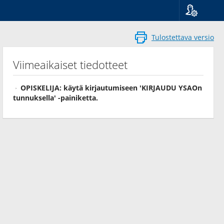
Kieli
Suomi
Tulostettava versio
Svenska
English
Viimeaikaiset tiedotteet
OPISKELIJA: käytä kirjautumiseen 'KIRJAUDU YSAOn
tunnuksella' -painiketta.