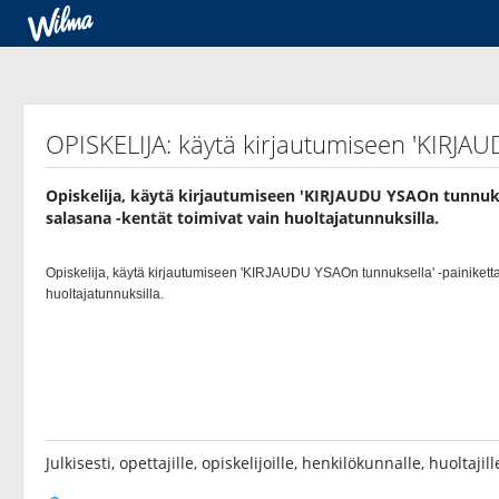
OPISKELIJA: käytä kirjautumiseen 'KIRJAU
Opiskelija, käytä kirjautumiseen 'KIRJAUDU YSAOn tunnuks
salasana -kentät toimivat vain huoltajatunnuksilla.
Julkisesti, opettajille, opiskelijoille, henkilökunnalle, huoltaji