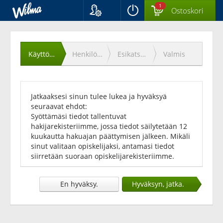
1
Ostoskori
Kieli
Käyttöehtojen
Suomi
Svenska
hyväksyminen
Käyttöehdot
Henkilötiedot
Esikatselu
Valmis
English
Jatkaaksesi sinun tulee lukea ja hyväksyä
seuraavat ehdot:
Syöttämäsi tiedot tallentuvat
hakijarekisteriimme, jossa tiedot säilytetään 12
kuukautta hakuajan päättymisen jälkeen. Mikäli
sinut valitaan opiskelijaksi, antamasi tiedot
siirretään suoraan opiskelijarekisteriimme.
En hyväksy.
Hyväksyn, jatka.