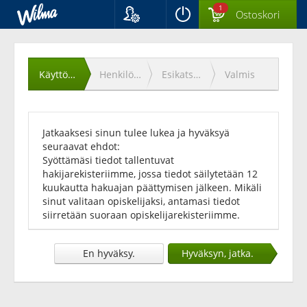
1
Ostoskori
Kieli
Käyttöehtojen
Suomi
Svenska
hyväksyminen
Käyttöehdot
Henkilötiedot
Esikatselu
Valmis
English
Jatkaaksesi sinun tulee lukea ja hyväksyä
seuraavat ehdot:
Syöttämäsi tiedot tallentuvat
hakijarekisteriimme, jossa tiedot säilytetään 12
kuukautta hakuajan päättymisen jälkeen. Mikäli
sinut valitaan opiskelijaksi, antamasi tiedot
siirretään suoraan opiskelijarekisteriimme.
En hyväksy.
Hyväksyn, jatka.