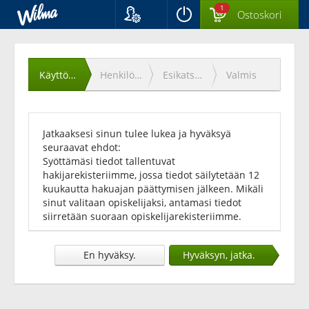
1
Ostoskori
Kieli
Käyttöehtojen
Suomi
Svenska
hyväksyminen
Käyttöehdot
Henkilötiedot
Esikatselu
Valmis
English
Jatkaaksesi sinun tulee lukea ja hyväksyä
seuraavat ehdot:
Syöttämäsi tiedot tallentuvat
hakijarekisteriimme, jossa tiedot säilytetään 12
kuukautta hakuajan päättymisen jälkeen. Mikäli
sinut valitaan opiskelijaksi, antamasi tiedot
siirretään suoraan opiskelijarekisteriimme.
En hyväksy.
Hyväksyn, jatka.