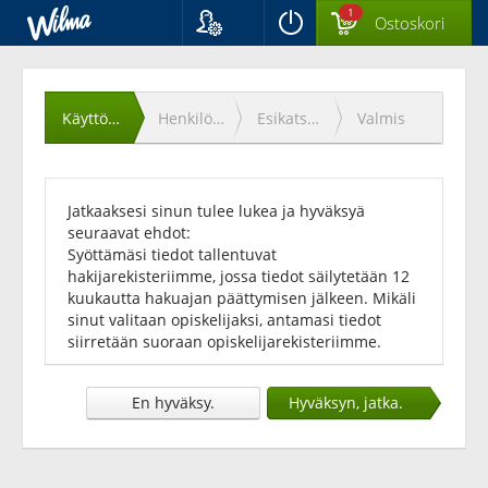
1
Ostoskori
Kieli
Käyttöehtojen
Suomi
Svenska
hyväksyminen
Käyttöehdot
Henkilötiedot
Esikatselu
Valmis
English
Jatkaaksesi sinun tulee lukea ja hyväksyä
seuraavat ehdot:
Syöttämäsi tiedot tallentuvat
hakijarekisteriimme, jossa tiedot säilytetään 12
kuukautta hakuajan päättymisen jälkeen. Mikäli
sinut valitaan opiskelijaksi, antamasi tiedot
siirretään suoraan opiskelijarekisteriimme.
En hyväksy.
Hyväksyn, jatka.