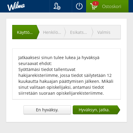
1
Ostoskori
Kieli
Käyttöehtojen
Suomi
Svenska
hyväksyminen
Käyttöehdot
Henkilötiedot
Esikatselu
Valmis
English
Jatkaaksesi sinun tulee lukea ja hyväksyä
seuraavat ehdot:
Syöttämäsi tiedot tallentuvat
hakijarekisteriimme, jossa tiedot säilytetään 12
kuukautta hakuajan päättymisen jälkeen. Mikäli
sinut valitaan opiskelijaksi, antamasi tiedot
siirretään suoraan opiskelijarekisteriimme.
En hyväksy.
Hyväksyn, jatka.