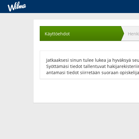
Käyttöehtojen
hyväksyminen
Käyttöehdot
Henki
Jatkaaksesi sinun tulee lukea ja hyväksyä se
Syöttämäsi tiedot tallentuvat hakijarekisteri
antamasi tiedot siirretään suoraan opiskelij