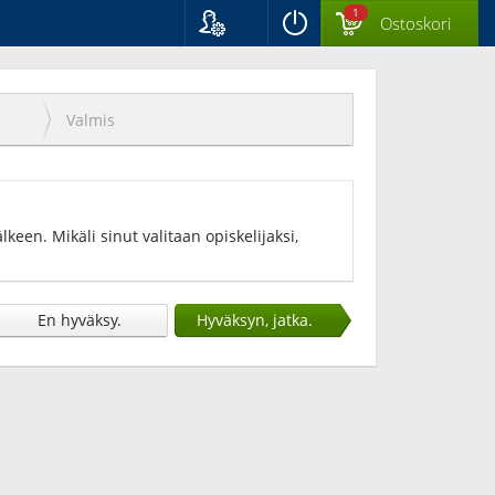
1
Ostoskori
Kieli
Suomi
Svenska
Valmis
English
keen. Mikäli sinut valitaan opiskelijaksi,
En hyväksy.
Hyväksyn, jatka.