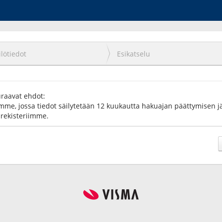
lötiedot
Esikatselu
uraavat ehdot:
imme, jossa tiedot säilytetään 12 kuukautta hakuajan päättymisen jäl
arekisteriimme.