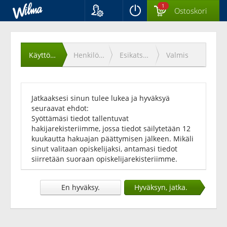
1
Ostoskori
Kieli
Käyttöehtojen
Suomi
Svenska
hyväksyminen
Käyttöehdot
Henkilötiedot
Esikatselu
Valmis
English
Jatkaaksesi sinun tulee lukea ja hyväksyä
seuraavat ehdot:
Syöttämäsi tiedot tallentuvat
hakijarekisteriimme, jossa tiedot säilytetään 12
kuukautta hakuajan päättymisen jälkeen. Mikäli
sinut valitaan opiskelijaksi, antamasi tiedot
siirretään suoraan opiskelijarekisteriimme.
En hyväksy.
Hyväksyn, jatka.