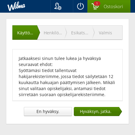
1
Ostoskori
Kieli
Käyttöehtojen
Suomi
Svenska
hyväksyminen
Käyttöehdot
Henkilötiedot
Esikatselu
Valmis
English
Jatkaaksesi sinun tulee lukea ja hyväksyä
seuraavat ehdot:
Syöttämäsi tiedot tallentuvat
hakijarekisteriimme, jossa tiedot säilytetään 12
kuukautta hakuajan päättymisen jälkeen. Mikäli
sinut valitaan opiskelijaksi, antamasi tiedot
siirretään suoraan opiskelijarekisteriimme.
En hyväksy.
Hyväksyn, jatka.