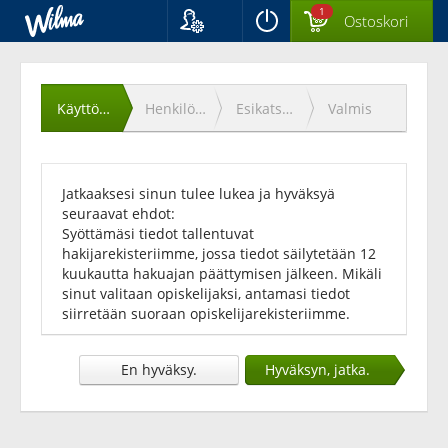
1
Ostoskori
Kieli
Käyttöehtojen
Suomi
Svenska
hyväksyminen
Käyttöehdot
Henkilötiedot
Esikatselu
Valmis
English
Jatkaaksesi sinun tulee lukea ja hyväksyä
seuraavat ehdot:
Syöttämäsi tiedot tallentuvat
hakijarekisteriimme, jossa tiedot säilytetään 12
kuukautta hakuajan päättymisen jälkeen. Mikäli
sinut valitaan opiskelijaksi, antamasi tiedot
siirretään suoraan opiskelijarekisteriimme.
En hyväksy.
Hyväksyn, jatka.