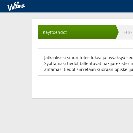
Käyttöehtojen
hyväksyminen
Käyttöehdot
Henki
Jatkaaksesi sinun tulee lukea ja hyväksyä se
Syöttämäsi tiedot tallentuvat hakijarekisteri
antamasi tiedot siirretään suoraan opiskelij