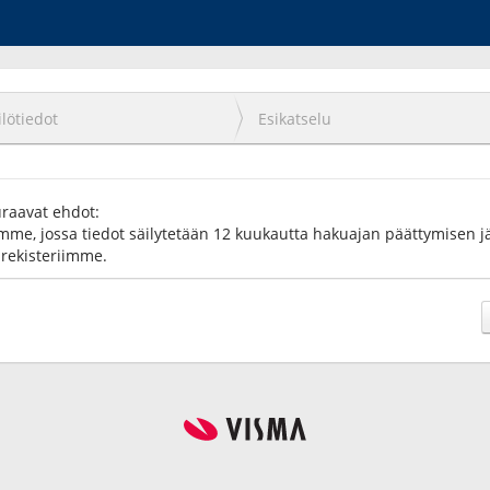
lötiedot
Esikatselu
uraavat ehdot:
imme, jossa tiedot säilytetään 12 kuukautta hakuajan päättymisen jäl
arekisteriimme.