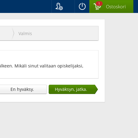
1
Ostoskori
Kieli
Suomi
Svenska
Valmis
English
keen. Mikäli sinut valitaan opiskelijaksi,
En hyväksy.
Hyväksyn, jatka.