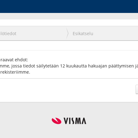
lötiedot
Esikatselu
uraavat ehdot:
imme, jossa tiedot säilytetään 12 kuukautta hakuajan päättymisen jäl
arekisteriimme.