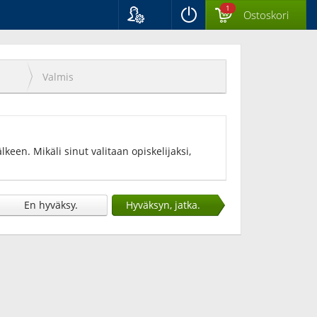
1
Ostoskori
Kieli
Suomi
Svenska
Valmis
English
keen. Mikäli sinut valitaan opiskelijaksi,
En hyväksy.
Hyväksyn, jatka.