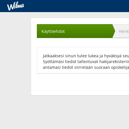
Käyttöehtojen
hyväksyminen
Käyttöehdot
Henki
Jatkaaksesi sinun tulee lukea ja hyväksyä se
Syöttämäsi tiedot tallentuvat hakijarekisteri
antamasi tiedot siirretään suoraan opiskelij