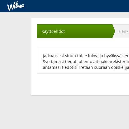
Käyttöehtojen
hyväksyminen
Käyttöehdot
Henki
Jatkaaksesi sinun tulee lukea ja hyväksyä se
Syöttämäsi tiedot tallentuvat hakijarekisteri
antamasi tiedot siirretään suoraan opiskelij