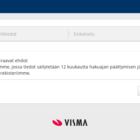
lötiedot
Esikatselu
uraavat ehdot:
imme, jossa tiedot säilytetään 12 kuukautta hakuajan päättymisen jäl
arekisteriimme.