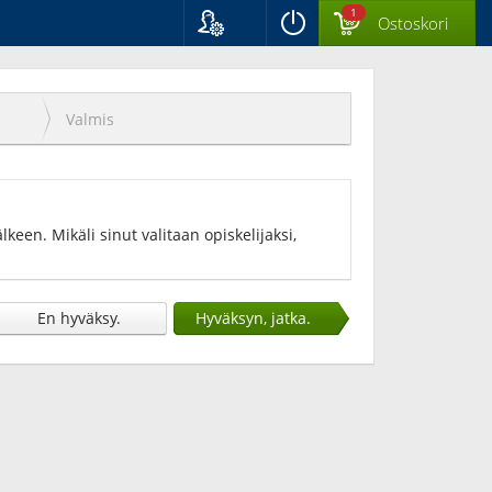
1
Ostoskori
Kieli
Suomi
Svenska
Valmis
English
keen. Mikäli sinut valitaan opiskelijaksi,
En hyväksy.
Hyväksyn, jatka.